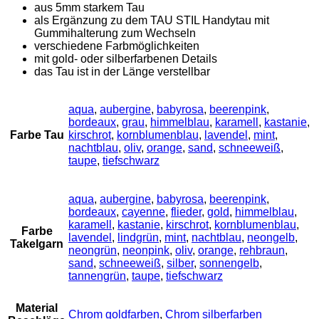
aus 5mm starkem Tau
als Ergänzung zu dem TAU STIL Handytau mit
Gummihalterung zum Wechseln
verschiedene Farbmöglichkeiten
mit gold- oder silberfarbenen Details
das Tau ist in der Länge verstellbar
aqua
,
aubergine
,
babyrosa
,
beerenpink
,
bordeaux
,
grau
,
himmelblau
,
karamell
,
kastanie
,
Farbe Tau
kirschrot
,
kornblumenblau
,
lavendel
,
mint
,
nachtblau
,
oliv
,
orange
,
sand
,
schneeweiß
,
taupe
,
tiefschwarz
aqua
,
aubergine
,
babyrosa
,
beerenpink
,
bordeaux
,
cayenne
,
flieder
,
gold
,
himmelblau
,
karamell
,
kastanie
,
kirschrot
,
kornblumenblau
,
Farbe
lavendel
,
lindgrün
,
mint
,
nachtblau
,
neongelb
,
Takelgarn
neongrün
,
neonpink
,
oliv
,
orange
,
rehbraun
,
sand
,
schneeweiß
,
silber
,
sonnengelb
,
tannengrün
,
taupe
,
tiefschwarz
Material
Chrom goldfarben
,
Chrom silberfarben