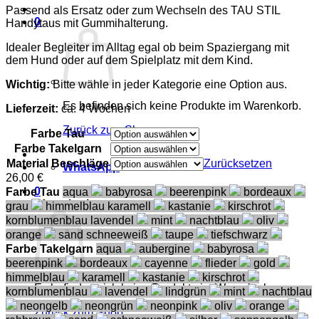
Passend als Ersatz oder zum Wechseln des TAU STIL
0
Handytaus mit Gummihalterung.
Idealer Begleiter im Alltag egal ob beim Spaziergang mit
dem Hund oder auf dem Spielplatz mit dem Kind.
Wichtig:
Bitte wähle in jeder Kategorie eine Option aus.
Es befinden sich keine Produkte im Warenkorb.
Lieferzeit:
ca. 4 Wochen
Zurück zum Shop
Farbe Tau
Farbe Takelgarn
Material Beschläge
Zurücksetzen
WhatsApp
26,00
€
0
Farbe Tau
aqua
babyrosa
beerenpink
bordeaux
Warenkorb
grau
himmelblau
karamell
kastanie
kirschrot
kornblumenblau
lavendel
mint
nachtblau
oliv
orange
sand
schneeweiß
taupe
tiefschwarz
Farbe Takelgarn
aqua
aubergine
babyrosa
beerenpink
bordeaux
cayenne
flieder
gold
himmelblau
karamell
kastanie
kirschrot
Es befinden sich keine Produkte im Warenkorb.
kornblumenblau
lavendel
lindgrün
mint
nachtblau
neongelb
neongrün
neonpink
oliv
orange
Zurück zum Shop