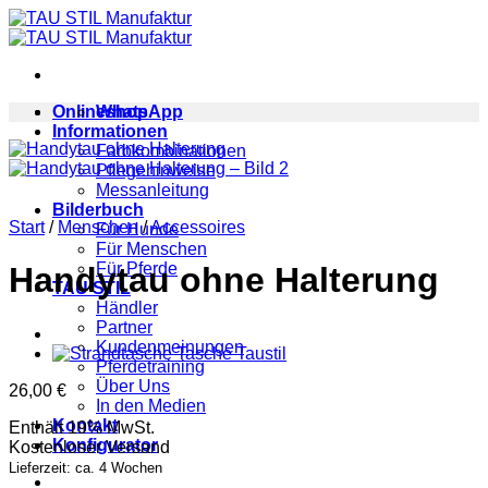
Zum
Inhalt
springen
Onlineshop
WhatsApp
Informationen
Farbkombinationen
Pflegehinweise
Messanleitung
Bilderbuch
Start
/
Menschen
/
Accessoires
Für Hunde
Für Menschen
Für Pferde
Handytau ohne Halterung
TAU STIL
Händler
Partner
Kundenmeinungen
Pferdetraining
Über Uns
26,00
€
In den Medien
Kontakt
Enthält 19% MwSt.
Konfigurator
Kostenloser Versand
Lieferzeit: ca. 4 Wochen