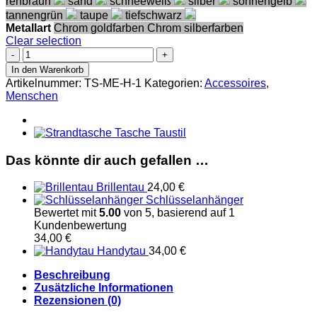
rehbraun
sand
schneeweiß
silber
sonnengelb
tannengrün
taupe
tiefschwarz
Metallart
Chrom goldfarben
Chrom silberfarben
Clear selection
Handytau
ohne
In den Warenkorb
Halterung
Artikelnummer:
TS-ME-H-1
Kategorien:
Accessoires
,
Menge
Menschen
Das könnte dir auch gefallen …
Brillentau
24,00
€
Schlüsselanhänger
Bewertet mit
5.00
von 5, basierend auf
1
Kundenbewertung
34,00
€
Handytau
34,00
€
Beschreibung
Zusätzliche Informationen
Rezensionen (0)