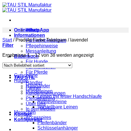
Zum
Inhalt
springen
Onlineshop
WhatsApp
Informationen
Start
/
Produkt Farbe Takelgarn
/
lavendel
Farbkombinationen
Filter
Pflegehinweise
Messanleitung
Nach
Ergebnisse 1 – 12 von 38 werden angezeigt
Bilderbuch
Beliebtheit
Für Hunde
sortiert
Für Menschen
Für Pferde
Gutscheine
TAU STIL
Hunde
Händler
Halsbänder
Partner
Hundeleinen
Kundenmeinungen
Leinen mit fester Handschlaufe
Pferdetraining
Retrieverleine
Über Uns
Verstellbare Leinen
In den Medien
Menschen
Kontakt
Accessoires
Konfigurator
Pfeifenbänder
Schlüsselanhänger