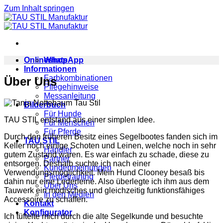
Zum Inhalt springen
Onlineshop
WhatsApp
Informationen
Farbkombinationen
Über Uns
Pflegehinweise
Messanleitung
Bilderbuch
Für Hunde
TAU STIL entstand aus einer simplen Idee.
Für Menschen
Für Pferde
Durch den früheren Besitz eines Segelbootes fanden sich im
TAU STIL
Keller noch einige Schoten und Leinen, welche noch in sehr
Händler
gutem Zustand waren. Es war einfach zu schade, diese zu
Partner
entsorgen. Deshalb suchte ich nach einer
Kundenmeinungen
Verwendungsmöglichkeit. Mein Hund Clooney besaß bis
Pferdetraining
dahin nur eine Lederleine. Also überlegte ich ihm aus dem
Über Uns
Tauwerk ein modisches und gleichzeitig funktionsfähiges
In den Medien
Accessoire zu schaffen.
Kontakt
Konfigurator
Ich tüftelte mich durch die alte Segelkunde und besuchte