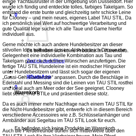
einige Yachtausrüster in der Umgebung von Düsseldorf. Hier
wurde ich fündig und entdeckte tolles, farbiges Takelgarn. So
entstand die erste bunte und gleichzeitig sehr schicke Leine
0
für Clooney – und mein neues, eigenes Label TAU STIL. Da
ich persönlich viel Wert auf hochwertige Verarbeitung und
gute Qualität lege suche ich alle Taue und Garne hierfür
individuell aus.
Gerne möchte ich auch andere Hundebesitzer an dieser
stilvollen Idee teilhaben lassen. Also biete ich Dir nun die
Es befinden sich keine Produkte im Warenkorb.
Gelegenheit eine individuelle Kombination aus Tau und
Takelgarn ganz nach deinen Wünschen anzufertigen. Die
Zurück zum Shop
fertige TAU STIL Hundeleine ist ein modischer Hingucker
unter Hundebesitzern und lässt sich sogar der eigenen
WhatsApp
„Gassi-Geh-Garderobe“ anpassen. Durch die Beschläge in
Edelstahl und Messing sind die Leinen von TAU STIL rostfrei
0
und ideal auch am Meer oder der See geeignet. Clooney
Warenkorb
liebt seine TAU STILe und präsentiert diese stolz.
Da es auch immer mehr Nachfrage nach einem TAU STIL für
die Nicht-Hundebesitzer gibt, entwerfe ich in diesem Bereich
verschiedene Accessoires wie z.B. Schlüsselanhänger und
Armbänder aus Segeltau im TAU STIL Look für euch.
Es befinden sich keine Produkte im Warenkorb.
Auch die Pferdefreunde dürfen sich mittlerweile über den