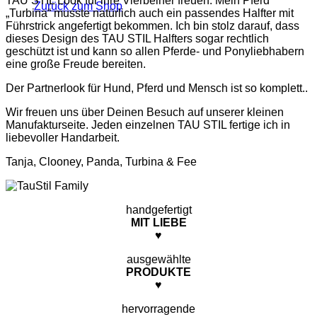
TAU STIL Look für ihre Vierbeiner freuen. Mein Pferd
Zurück zum Shop
„Turbina“ musste natürlich auch ein passendes Halfter mit
Führstrick angefertigt bekommen. Ich bin stolz darauf, dass
dieses Design des TAU STIL Halfters sogar rechtlich
geschützt ist und kann so allen Pferde- und Ponyliebhabern
eine große Freude bereiten.
Der Partnerlook für Hund, Pferd und Mensch ist so komplett..
Wir freuen uns über Deinen Besuch auf unserer kleinen
Manufakturseite. Jeden einzelnen TAU STIL fertige ich in
liebevoller Handarbeit.
Tanja, Clooney, Panda, Turbina & Fee
handgefertigt
MIT LIEBE
♥
ausgewählte
PRODUKTE
♥
hervorragende