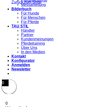
Pflegehinweise
Zurück zum Shop
Messanleitung
Bilderbuch
Für Hunde
Für Menschen
Für Pferde
TAU STIL
Händler
Partner
Kundenmeinungen
Pferdetraining
Über Uns
In den Medien
Kontakt
Konfigurator
Anmelden
Newsletter
0
0