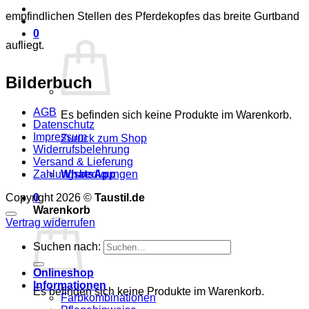
empfindlichen Stellen des Pferdekopfes das breite Gurtband
0
aufliegt.
Bilderbuch
AGB
Es befinden sich keine Produkte im Warenkorb.
Datenschutz
Impressum
Zurück zum Shop
Widerrufsbelehrung
Versand & Lieferung
Zahlungsbedigungen
WhatsApp
Copyright 2026 ©
Taustil.de
0
Warenkorb
Vertrag widerrufen
Suchen nach:
Onlineshop
Informationen
Es befinden sich keine Produkte im Warenkorb.
Farbkombinationen