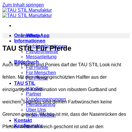
Zum Inhalt springen
Onlineshop
WhatsApp
Informationen
Farbkombinationen
TAU STIL Für Pferde
Pflegehinweise
Messanleitung
Bilderbuch
Auch für Pferde und Ponies darf der TAU STIL Look nicht
Für Hunde
Für Menschen
fehlen. Mit dem designgeschützten Halfter aus der
Für Pferde
TAU STIL
Händler
einzigartigen Kombination von robustem Gurtband und
Partner
Kundenmeinungen
weichem Segeltau sind deinen Farbwünschen keine
Pferdetraining
Über Uns
Grenzen gesetzt. Wichtig ist mir, dass der Nasenrücken des
In den Medien
Kontakt
Konfigurator
Pferdes weiterhin weich geschont ist und an den