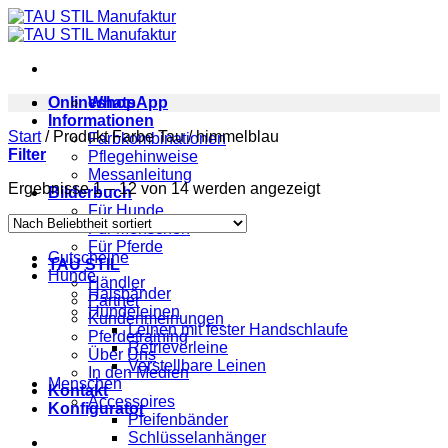
Zum
Inhalt
springen
Onlineshop
WhatsApp
Informationen
Start
/
Produkt Farbe Tau
/
himmelblau
Farbkombinationen
Filter
Pflegehinweise
Messanleitung
Nach
Ergebnisse 1 – 12 von 14 werden angezeigt
Bilderbuch
Beliebtheit
Für Hunde
sortiert
Für Menschen
Für Pferde
Gutscheine
TAU STIL
Hunde
Händler
Halsbänder
Partner
Hundeleinen
Kundenmeinungen
Leinen mit fester Handschlaufe
Pferdetraining
Retrieverleine
Über Uns
Verstellbare Leinen
In den Medien
Menschen
Kontakt
Accessoires
Konfigurator
Pfeifenbänder
Schlüsselanhänger