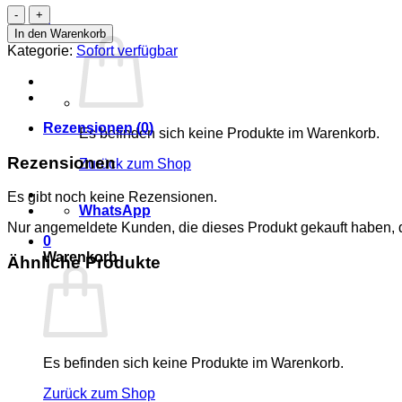
Schlüsselanhänger
0
lavendel.lavendel
In den Warenkorb
-
Kategorie:
Sofort verfügbar
10mm
-
Silber
Menge
Rezensionen (0)
Es befinden sich keine Produkte im Warenkorb.
Rezensionen
Zurück zum Shop
Es gibt noch keine Rezensionen.
WhatsApp
Nur angemeldete Kunden, die dieses Produkt gekauft haben,
0
Warenkorb
Ähnliche Produkte
Es befinden sich keine Produkte im Warenkorb.
Zurück zum Shop