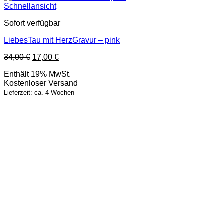
Schnellansicht
Sofort verfügbar
LiebesTau mit HerzGravur – pink
Ursprünglicher
Aktueller
34,00
€
17,00
€
Preis
Preis
Enthält 19% MwSt.
war:
ist:
Kostenloser Versand
34,00 €
17,00 €.
Lieferzeit: ca. 4 Wochen