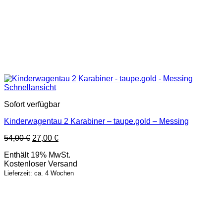
Schnellansicht
Sofort verfügbar
Kinderwagentau 2 Karabiner – taupe.gold – Messing
Ursprünglicher
Aktueller
54,00
€
27,00
€
Preis
Preis
Enthält 19% MwSt.
war:
ist:
Kostenloser Versand
54,00 €
27,00 €.
Lieferzeit: ca. 4 Wochen