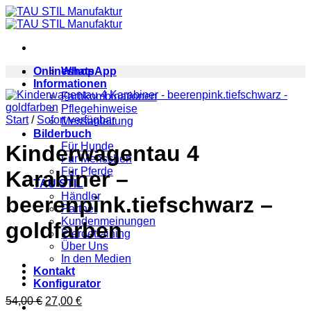
Zum
Inhalt
springen
Onlineshop
WhatsApp
Informationen
Farbkombinationen
Pflegehinweise
Start
/
Sofort verfügbar
Messanleitung
Bilderbuch
Für Hunde
Kinderwagentau 4
Für Menschen
Für Pferde
Karabiner –
TAU STIL
Händler
beerenpink.tiefschwarz –
Partner
Kundenmeinungen
goldfarben
Pferdetraining
Über Uns
In den Medien
Kontakt
Konfigurator
Ursprünglicher
Aktueller
54,00
€
27,00
€