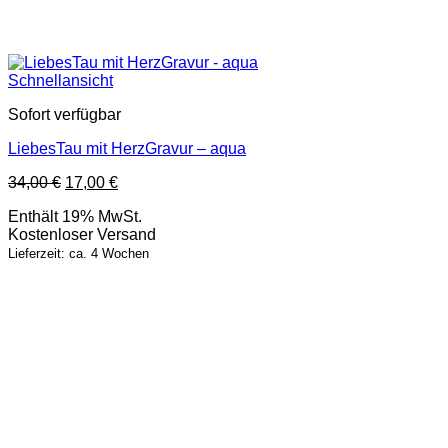
Schnellansicht
Sofort verfügbar
LiebesTau mit HerzGravur – aqua
Ursprünglicher
Aktueller
34,00
€
17,00
€
Preis
Preis
Enthält 19% MwSt.
war:
ist:
Kostenloser Versand
34,00 €
17,00 €.
Lieferzeit: ca. 4 Wochen