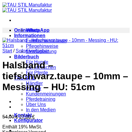
Zum
Inhalt
springen
Onlineshop
WhatsApp
Informationen
Farbkombinationen
Pflegehinweise
Start
/
Sofort verfügbar
Messanleitung
Bilderbuch
Für Hunde
Halsband –
Für Menschen
Für Pferde
tiefschwarz.taupe – 10mm –
TAU STIL
Händler
Messing – HU: 51cm
Partner
Kundenmeinungen
Pferdetraining
Über Uns
In den Medien
Kontakt
Ursprünglicher
Aktueller
54,00
€
27,00
€
Konfigurator
Preis
Preis
Enthält 19% MwSt.
war:
ist: