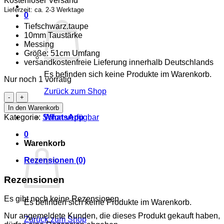
Kostenloser Versand
54,00 €
27,00 €.
Lieferzeit: ca. 2-3 Werktage
0
Tiefschwarz.taupe
10mm Taustärke
Messing
Größe: 51cm Umfang
versandkostenfreie Lieferung innerhalb Deutschlands
Es befinden sich keine Produkte im Warenkorb.
Nur noch 1 vorrätig
Zurück zum Shop
Halsband
-
In den Warenkorb
tiefschwarz.taupe
Kategorie:
Sofort verfügbar
WhatsApp
-
10mm
0
-
Warenkorb
Messing
-
Rezensionen (0)
HU:
51cm
Rezensionen
Menge
Es gibt noch keine Rezensionen.
Es befinden sich keine Produkte im Warenkorb.
Nur angemeldete Kunden, die dieses Produkt gekauft haben,
Zurück zum Shop