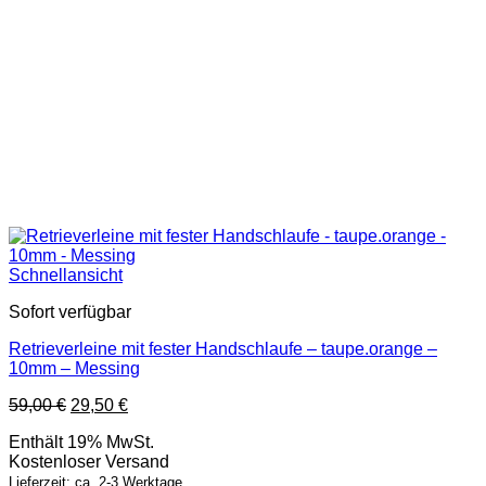
Schnellansicht
Sofort verfügbar
Retrieverleine mit fester Handschlaufe – taupe.orange –
10mm – Messing
Ursprünglicher
Aktueller
59,00
€
29,50
€
Preis
Preis
Enthält 19% MwSt.
war:
ist:
Kostenloser Versand
59,00 €
29,50 €.
Lieferzeit: ca. 2-3 Werktage