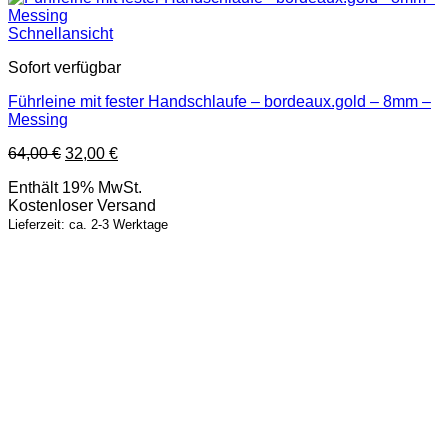
Schnellansicht
Sofort verfügbar
Führleine mit fester Handschlaufe – bordeaux.gold – 8mm –
Messing
Ursprünglicher
Aktueller
64,00
€
32,00
€
Preis
Preis
Enthält 19% MwSt.
war:
ist:
Kostenloser Versand
64,00 €
32,00 €.
Lieferzeit: ca. 2-3 Werktage