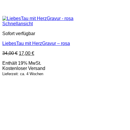
Schnellansicht
Sofort verfügbar
LiebesTau mit HerzGravur – rosa
Ursprünglicher
Aktueller
34,00
€
17,00
€
Preis
Preis
Enthält 19% MwSt.
war:
ist:
Kostenloser Versand
34,00 €
17,00 €.
Lieferzeit: ca. 4 Wochen