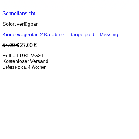
Schnellansicht
Sofort verfügbar
Kinderwagentau 2 Karabiner – taupe.gold – Messing
Ursprünglicher
Aktueller
54,00
€
27,00
€
Preis
Preis
Enthält 19% MwSt.
war:
ist:
Kostenloser Versand
54,00 €
27,00 €.
Lieferzeit: ca. 4 Wochen