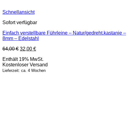
Schnellansicht
Sofort verfügbar
Einfach verstellbare Führleine – Natur/gedreht.kastanie –
8mm – Edelstahl
Ursprünglicher
Aktueller
64,00
€
32,00
€
Preis
Preis
Enthält 19% MwSt.
war:
ist:
Kostenloser Versand
64,00 €
32,00 €.
Lieferzeit: ca. 4 Wochen