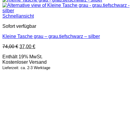
Schnellansicht
Sofort verfügbar
Kleine Tasche grau – grau.tiefschwarz – silber
Ursprünglicher
Aktueller
74,00
€
37,00
€
Preis
Preis
Enthält 19% MwSt.
war:
ist:
Kostenloser Versand
74,00 €
37,00 €.
Lieferzeit: ca. 2-3 Werktage