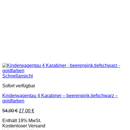
Schnellansicht
Sofort verfügbar
Kinderwagentau 4 Karabiner – beerenpink.tiefschwarz –
goldfarben
Ursprünglicher
Aktueller
54,00
€
27,00
€
Preis
Preis
Enthält 19% MwSt.
war:
ist:
Kostenloser Versand
54,00 €
27,00 €.