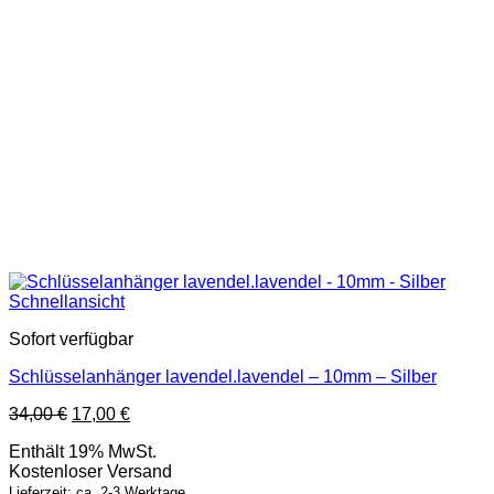
Schnellansicht
Sofort verfügbar
Schlüsselanhänger lavendel.lavendel – 10mm – Silber
Ursprünglicher
Aktueller
34,00
€
17,00
€
Preis
Preis
Enthält 19% MwSt.
war:
ist:
Kostenloser Versand
34,00 €
17,00 €.
Lieferzeit: ca. 2-3 Werktage