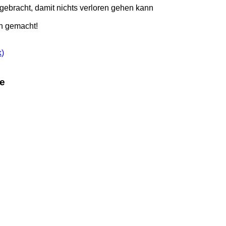
ebracht, damit nichts verloren gehen kann
h gemacht!
k)
me