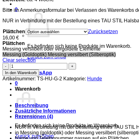
0
Bitte im Anmerkungsformular bei Verlassen des Warenkorbs 
NUR in Verbindung mit der Bestellung eines TAU STIL Halsb
Plättchen
Zurücksetzen
16,00
€
Plättchen
Es befinden sich keine Produkte im Warenkorb.
Messing versilbert oder vergoldete Elemente
Messing (Goldoptik)
Messing versilbert (Silberoptik)
Zurück zum Shop
Clear selection
Graviertes
Plättchen
WhatsApp
In den Warenkorb
mit
Artikelnummer:
TS-HU-G-2
Kategorie:
Hunde
Name
0
Menge
Warenkorb
Beschreibung
Zusätzliche Informationen
Rezensionen (4)
Es befinden sich keine Produkte im Warenkorb.
NUR in Verbindung mit der Bestellung eines TAU STIL 
in Messing (goldoptik) oder Messing versilbert (silberopt
Zurück zum Shop
Name und Telefonnummer passen auf ein Plättchen