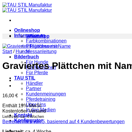
Zum
Inhalt
springen
Onlineshop
Informationen
WhatsApp
Farbkombinationen
Pflegehinweise
Start
/
Hunde
Messanleitung
Bilderbuch
Für Hunde
Graviertes Plättchen mit Na
Für Menschen
Für Pferde
TAU STIL
Händler
Partner
Kundenmeinungen
16,00
€
Pferdetraining
Über Uns
Enthält 19% MwSt.
In den Medien
Kostenloser Versand
Kontakt
Lieferzeit: ca. 4 Wochen
Konfigurator
Bewertet mit
5
von 5, basierend auf
4
Kundenbewertungen
Lieferzeit:
ca. 4 Woche