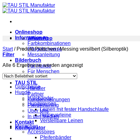
Zum
Inhalt
springen
Onlineshop
Informationen
WhatsApp
Farbkombinationen
Start
/
Produkt Plättchen
Pflegehinweise
/
Messing versilbert (Silberoptik)
Filter
Messanleitung
Bilderbuch
Nach
Alle 6 Ergebnisse werden angezeigt
Für Hunde
Beliebtheit
Für Menschen
sortiert
Für Pferde
TAU STIL
Gutscheine
Händler
Hunde
Partner
Halsbänder
Kundenmeinungen
Hundeleinen
Pferdetraining
Leinen mit fester Handschlaufe
Über Uns
Retrieverleine
In den Medien
Verstellbare Leinen
Kontakt
Menschen
Konfigurator
Accessoires
Pfeifenbänder