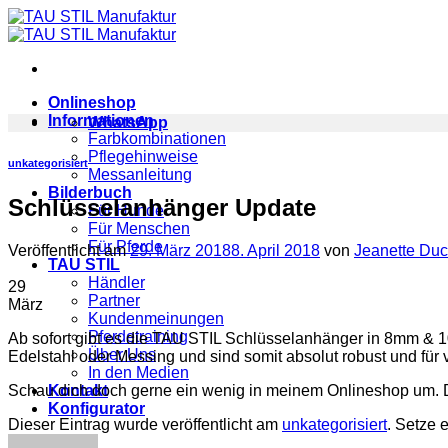
Zum
Inhalt
springen
Onlineshop
Informationen
WhatsApp
Farbkombinationen
Pflegehinweise
unkategorisiert
Messanleitung
Bilderbuch
Schlüsselanhänger Update
Für Hunde
Für Menschen
Für Pferde
Veröffentlicht am
29. März 2018
8. April 2018
von
Jeanette Duc
TAU STIL
Händler
29
Partner
März
Kundenmeinungen
Pferdetraining
Ab sofort gibt es die TAU STIL Schlüsselanhänger in 8mm & 1
Über Uns
Edelstahl oder Messing und sind somit absolut robust und für 
In den Medien
Schau dich doch gerne ein wenig in meinem Onlineshop um. Do
Kontakt
Konfigurator
Dieser Eintrag wurde veröffentlicht am
unkategorisiert
. Setze 