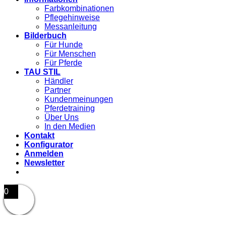
Farbkombinationen
Pflegehinweise
Messanleitung
Bilderbuch
Für Hunde
Für Menschen
Für Pferde
TAU STIL
Händler
Partner
Kundenmeinungen
Pferdetraining
Über Uns
In den Medien
Kontakt
Konfigurator
Anmelden
Newsletter
0