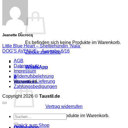
0
Jeanette Ducrocq
Es befinden sich keine Produkte im Warenkorb.
Little Blue Heart – Sheltiehündin ‘Nala‘
DOG’S AVENUE – Ausgabe 6/16
Zurück zum Shop
AGB
Datenschutz
WhatsApp
Impressum
Widerrufsbelehrung
0
Versand & Lieferung
Warenkorb
Zahlungsbedigungen
Copyright 2026 ©
Taustil.de
Vertrag widerrufen
Es befinden sich keine Produkte im Warenkorb.
Suchen
nach:
Zurück zum Shop
Onlineshop