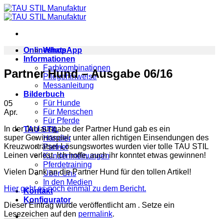
Zum
Inhalt
springen
Onlineshop
WhatsApp
Informationen
Farbkombinationen
Partner Hund – Ausgabe 06/16
Pflegehinweise
Messanleitung
Bilderbuch
Für Hunde
05
Für Menschen
Apr.
Für Pferde
In der Juniausgabe der Partner Hund gab es ein
TAU STIL
super Gewinnspiel: unter allen richtigen Einsendungen des
Händler
Kreuzworträtsel-Lösungswortes wurden vier tolle TAU STIL
Partner
Leinen verlost. Ich hoffe, auch ihr konntet etwas gewinnen!
Kundenmeinungen
Pferdetraining
Vielen Dank an die Partner Hund für den tollen Artikel!
Über Uns
In den Medien
Hier geht es noch einmal zu dem Bericht.
Kontakt
Konfigurator
Dieser Eintrag wurde veröffentlicht am . Setze ein
Lesezeichen auf den
permalink
.