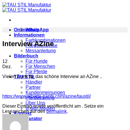
Zum
Inhalt
springen
Onlineshop
WhatsApp
Informationen
Farbkombinationen
Interview AZine
Pflegehinweise
Messanleitung
Bilderbuch
Für Hunde
12
Für Menschen
Dez.
Für Pferde
Vielen Dank für das schöne Interview an AZine ..
TAU STIL
Händler
Partner
Kundenmeinungen
https://www.alberto-pants.com/azine/taustil/
Pferdetraining
Über Uns
Dieser Eintrag wurde veröffentlicht am . Setze ein
In den Medien
Lesezeichen auf den
permalink
.
Kontakt
Konfigurator