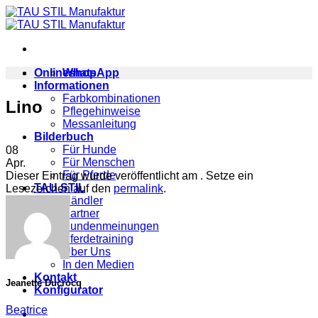
Zum
Inhalt
springen
Onlineshop
WhatsApp
Informationen
Farbkombinationen
Lino
Pflegehinweise
Messanleitung
Bilderbuch
Für Hunde
08
Für Menschen
Apr.
Für Pferde
Dieser Eintrag wurde veröffentlicht am . Setze ein
TAU STIL
Lesezeichen auf den
permalink
.
Händler
Partner
Kundenmeinungen
Pferdetraining
Über Uns
In den Medien
Kontakt
Jeanette Ducrocq
Konfigurator
Beatrice