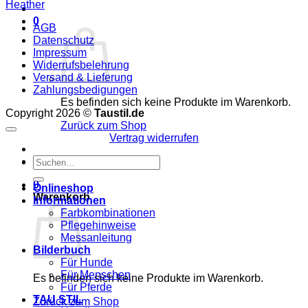
Heather
0
AGB
Datenschutz
Impressum
Widerrufsbelehrung
Versand & Lieferung
Zahlungsbedigungen
Es befinden sich keine Produkte im Warenkorb.
Copyright 2026 ©
Taustil.de
Zurück zum Shop
Vertrag widerrufen
Suchen
WhatsApp
nach:
0
Onlineshop
Warenkorb
Informationen
Farbkombinationen
Pflegehinweise
Messanleitung
Bilderbuch
Für Hunde
Für Menschen
Es befinden sich keine Produkte im Warenkorb.
Für Pferde
TAU STIL
Zurück zum Shop