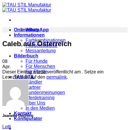
Zum
Inhalt
springen
Onlineshop
WhatsApp
Informationen
Farbkombinationen
Caleb aus Österreich
Pflegehinweise
Messanleitung
Bilderbuch
Für Hunde
08
Für Menschen
Apr.
Für Pferde
Dieser Eintrag wurde veröffentlicht am . Setze ein
TAU STIL
Lesezeichen auf den
permalink
.
Händler
Partner
Kundenmeinungen
Pferdetraining
Über Uns
In den Medien
Kontakt
Jeanette Ducrocq
Konfigurator
Lotti