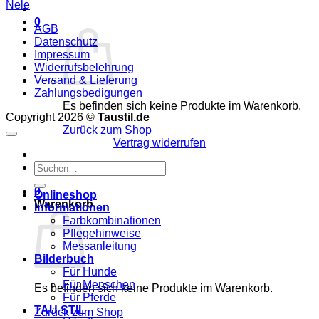
Nele
0
AGB
Datenschutz
Impressum
Widerrufsbelehrung
Versand & Lieferung
Zahlungsbedigungen
Es befinden sich keine Produkte im Warenkorb.
Copyright 2026 ©
Taustil.de
Zurück zum Shop
Vertrag widerrufen
Suchen
WhatsApp
nach:
0
Onlineshop
Warenkorb
Informationen
Farbkombinationen
Pflegehinweise
Messanleitung
Bilderbuch
Für Hunde
Für Menschen
Es befinden sich keine Produkte im Warenkorb.
Für Pferde
TAU STIL
Zurück zum Shop