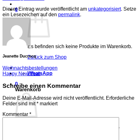
Dieser Eintrag wurde veröffentlicht am
unkategorisiert
. Setze
0
ein Lesezeichen auf den
permalink
.
Es befinden sich keine Produkte im Warenkorb.
Jeanette Ducrocq
Zurück zum Shop
Weihnachtsbestellungen
WhatsApp
Happy New Year
0
Schreibe einen Kommentar
Warenkorb
Deine E-Mail-Adresse wird nicht veröffentlicht.
Erforderliche
Felder sind mit
*
markiert
Kommentar
*
Es befinden sich keine Produkte im Warenkorb.
Zurück zum Shop