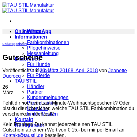
Zum
Inhalt
springen
Onlineshop
WhatsApp
Informationen
Farbkombinationen
unkategorisiert
Pflegehinweise
Messanleitung
Gutscheine
Bilderbuch
Für Hunde
Für Menschen
Veröffentlicht am
26. März 2018
8. April 2018
von
Jeanette
Für Pferde
Ducrocq
TAU STIL
Händler
26
Partner
März
Kundenmeinungen
Fehlt dir noch ein Last-Minute-Weihnachtsgeschenk? Oder
Pferdetraining
bist du dir nicht sicher, welche TAU STIL Farbkombination du
Über Uns
verschenken möchtest?
In den Medien
Kontakt
Kein Problem! Du kannst jederzeit einen TAU STIL
Konfigurator
Gutschein ab einem Wert von € 15,- bei mir per Email an
Kontakt@taustil.de
bestellen.