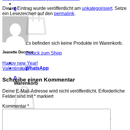
Dieser Eintrag wurde veröffentlicht am
unkategorisiert
. Setze
0
ein Lesezeichen auf den
permalink
.
Es befinden sich keine Produkte im Warenkorb.
Jeanette Ducrocq
Zurück zum Shop
Happy new Year!
WhatsApp
Valentinstag
0
Schreibe einen Kommentar
Warenkorb
Deine E-Mail-Adresse wird nicht veröffentlicht.
Erforderliche
Felder sind mit
*
markiert
Kommentar
*
Es befinden sich keine Produkte im Warenkorb.
Zurück zum Shop