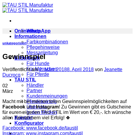
Zum
Inhalt
springen
Onlineshop
WhatsApp
Informationen
Farbkombinationen
unkategorisiert
Pflegehinweise
Messanleitung
Gewinnspiel
Bilderbuch
Für Hunde
Für Menschen
Veröffentlicht am
2. März 2018
8. April 2018
von
Jeanette
Für Pferde
Ducrocq
TAU STIL
Händler
02
Partner
März
Kundenmeinungen
Macht mit bei meinen tollen Gewinnspielmöglichkeiten auf
Pferdetraining
Facebook
und
Instagram
! Zu Gewinnen gibt es Gutscheine
Über Uns
für euren eigenen TAU STIL im Wert von € 20,-. Ich wünsche
In den Medien
allen Teilnehmern viel Erfolg! 🍀
Kontakt
Konfigurator
Facebook: www.facebook.de/taustil
Instagram: www.instagram.com/taustil