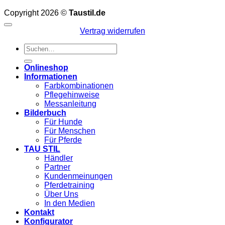
Copyright 2026 ©
Taustil.de
Vertrag widerrufen
Suchen
nach:
Onlineshop
Informationen
Farbkombinationen
Pflegehinweise
Messanleitung
Bilderbuch
Für Hunde
Für Menschen
Für Pferde
TAU STIL
Händler
Partner
Kundenmeinungen
Pferdetraining
Über Uns
In den Medien
Kontakt
Konfigurator