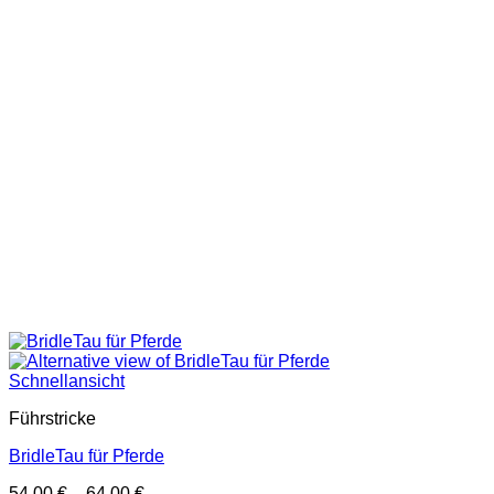
Schnellansicht
Führstricke
BridleTau für Pferde
Preisspanne:
54,00
€
–
64,00
€