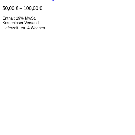
Preisspanne:
50,00
€
–
100,00
€
50,00 €
Enthält 19% MwSt.
bis
Kostenloser Versand
100,00 €
Lieferzeit: ca. 4 Wochen