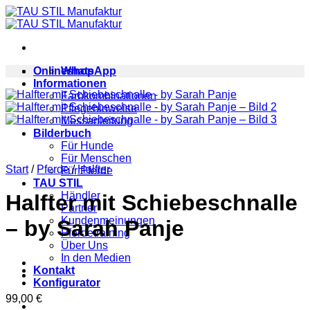
Zum
Inhalt
springen
Onlineshop
WhatsApp
Informationen
Farbkombinationen
Pflegehinweise
Messanleitung
Bilderbuch
Für Hunde
Für Menschen
Start
/
Pferde
/
Halfter
Für Pferde
TAU STIL
Händler
Halfter mit Schiebeschnalle
Partner
Kundenmeinungen
– by Sarah Panje
Pferdetraining
Über Uns
In den Medien
Kontakt
Konfigurator
99,00
€