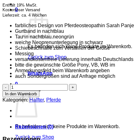
Enthält 19% MwSt.
0
Kostenloser Versand
Lieferzeit: ca. 4 Wochen
farbliches Design von Pferdeosteopathin Sarah Panje
Gurtband in nachtblau
Tau in nachtblau.neongrün
weiche Neoprenunterlegung in schwarz
Es befinden sich keine Produkte im Warenkorb.
Schiebeschnalle zum Verstellen der Größe
Messing
Zurück zum Shop
versandkostenfreie Lieferung innerhalb Deutschlands
bitte die gewünschte Größe Pony, VB, WB im
Anmerkungsfeld beim Warenkorb angeben
WhatsApp
auch Sondergrößen sind auf Anfrage möglich
0
Halfter
Warenkorb
mit
In den Warenkorb
Schiebeschnalle
Kategorien:
Halfter
,
Pferde
-
by
Sarah
Panje
Menge
Es befinden sich keine Produkte im Warenkorb.
Rezensionen (0)
Zurück zum Shop
Rezensionen