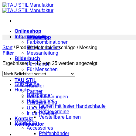
Zum
Inhalt
springen
Onlineshop
Informationen
WhatsApp
Farbkombinationen
Start
/
Produkt Material Beschläge
Pflegehinweise
/
Messing
Filter
Messanleitung
Bilderbuch
Nach
Ergebnisse 1 – 12 von 25 werden angezeigt
Für Hunde
Beliebtheit
Für Menschen
sortiert
Für Pferde
TAU STIL
Gutscheine
Händler
Hunde
Partner
Halsbänder
Kundenmeinungen
Hundeleinen
Pferdetraining
Leinen mit fester Handschlaufe
Über Uns
Retrieverleine
In den Medien
Verstellbare Leinen
Kontakt
Menschen
Konfigurator
Accessoires
Pfeifenbänder