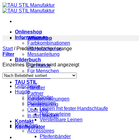
Zum
Inhalt
springen
Onlineshop
Informationen
WhatsApp
Farbkombinationen
Start
/
Produkt Holzclip
Pflegehinweise
/
orange
Filter
Messanleitung
Bilderbuch
Einzelnes Ergebnis wird angezeigt
Für Hunde
Für Menschen
Für Pferde
TAU STIL
Gutscheine
Händler
Hunde
Partner
Halsbänder
Kundenmeinungen
Hundeleinen
Pferdetraining
Leinen mit fester Handschlaufe
Über Uns
Retrieverleine
In den Medien
Verstellbare Leinen
Kontakt
Menschen
Konfigurator
Accessoires
Pfeifenbänder