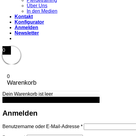
Pferdetraining
Über Uns
In den Medien
Kontakt
Konfigurator
Anmelden
Newsletter
0
0
Warenkorb
Dein Warenkorb ist leer
Anmelden
Erforderlich
Benutzername oder E-Mail-Adresse
*