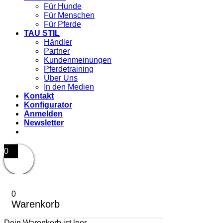
Für Hunde
Für Menschen
Für Pferde
TAU STIL
Händler
Partner
Kundenmeinungen
Pferdetraining
Über Uns
In den Medien
Kontakt
Konfigurator
Anmelden
Newsletter
0
0
Warenkorb
Dein Warenkorb ist leer