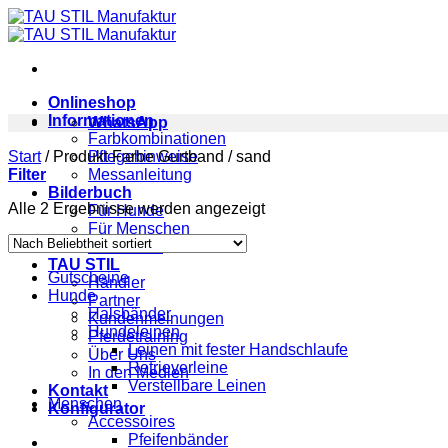
Zum
Inhalt
springen
Onlineshop
Informationen
WhatsApp
Farbkombinationen
Start
/
Produkt Farbe Gurtband
Pflegehinweise
/
sand
Filter
Messanleitung
Bilderbuch
Nach
Alle 2 Ergebnisse werden angezeigt
Für Hunde
Beliebtheit
Für Menschen
sortiert
Für Pferde
TAU STIL
Gutscheine
Händler
Hunde
Partner
Halsbänder
Kundenmeinungen
Hundeleinen
Pferdetraining
Leinen mit fester Handschlaufe
Über Uns
Retrieverleine
In den Medien
Verstellbare Leinen
Kontakt
Menschen
Konfigurator
Accessoires
Pfeifenbänder