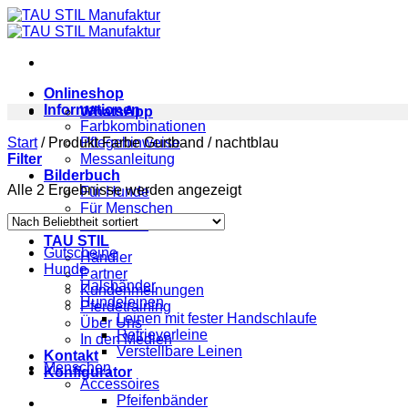
Zum
Inhalt
springen
Onlineshop
Informationen
WhatsApp
Farbkombinationen
Start
/
Produkt Farbe Gurtband
Pflegehinweise
/
nachtblau
Filter
Messanleitung
Bilderbuch
Nach
Alle 2 Ergebnisse werden angezeigt
Für Hunde
Beliebtheit
Für Menschen
sortiert
Für Pferde
TAU STIL
Gutscheine
Händler
Hunde
Partner
Halsbänder
Kundenmeinungen
Hundeleinen
Pferdetraining
Leinen mit fester Handschlaufe
Über Uns
Retrieverleine
In den Medien
Verstellbare Leinen
Kontakt
Menschen
Konfigurator
Accessoires
Pfeifenbänder