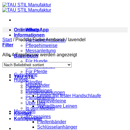
Zum
Inhalt
springen
Onlineshop
WhatsApp
Informationen
Start
/
Produkt Farbe Armband
/
lavendel
Farbkombinationen
Filter
Pflegehinweise
Messanleitung
Nach
Alle 4 Ergebnisse werden angezeigt
Bilderbuch
Beliebtheit
Für Hunde
sortiert
Für Menschen
Für Pferde
Gutscheine
TAU STIL
Hunde
Händler
Halsbänder
Partner
Hundeleinen
Kundenmeinungen
Leinen mit fester Handschlaufe
Pferdetraining
Retrieverleine
Über Uns
Verstellbare Leinen
In den Medien
Menschen
Kontakt
Accessoires
Konfigurator
Pfeifenbänder
Schlüsselanhänger