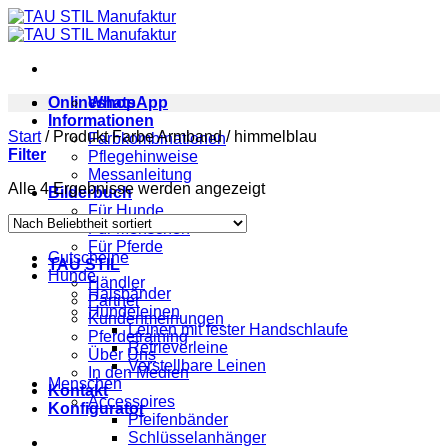
Zum
Inhalt
springen
Onlineshop
WhatsApp
Informationen
Start
/
Produkt Farbe Armband
/
himmelblau
Farbkombinationen
Filter
Pflegehinweise
Messanleitung
Nach
Alle 4 Ergebnisse werden angezeigt
Bilderbuch
Beliebtheit
Für Hunde
sortiert
Für Menschen
Für Pferde
Gutscheine
TAU STIL
Hunde
Händler
Halsbänder
Partner
Hundeleinen
Kundenmeinungen
Leinen mit fester Handschlaufe
Pferdetraining
Retrieverleine
Über Uns
Verstellbare Leinen
In den Medien
Menschen
Kontakt
Accessoires
Konfigurator
Pfeifenbänder
Schlüsselanhänger